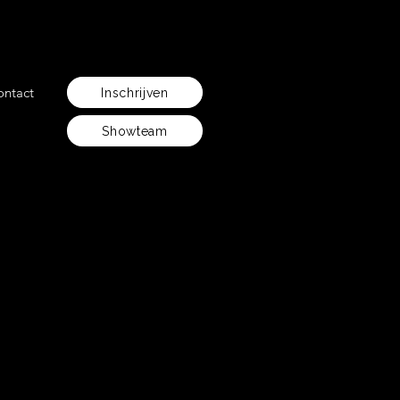
ontact
Inschrijven
Showteam