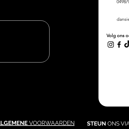
0498/
dansi
Volg ons o
ALGEMENE
VOORWAARDEN
STEUN
ONS VI