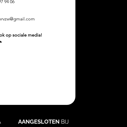
97 94 06
ervzw@gmail.com
ok op sociale media!
A
AANGESLOTEN
BIJ