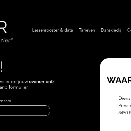
Lessenrooster & data
Tarieven
Danskledij
C
!
WAA
ansier op jouw
evenement
?
and formulier.
Diens
rnaam
Prinse
8450 