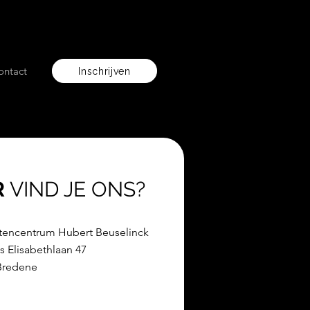
ontact
Inschrijven
R
VIND JE ONS?
tencentrum Hubert Beuselinck
s Elisabethlaan 47
Bredene